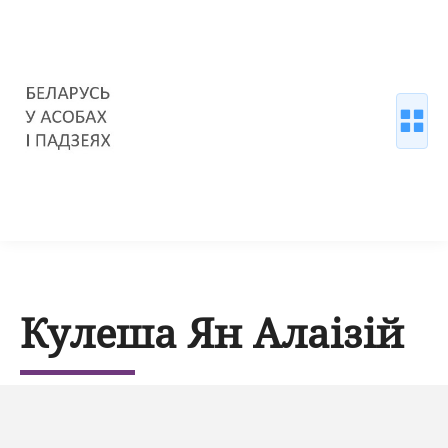
Кулеша Ян Алаізій