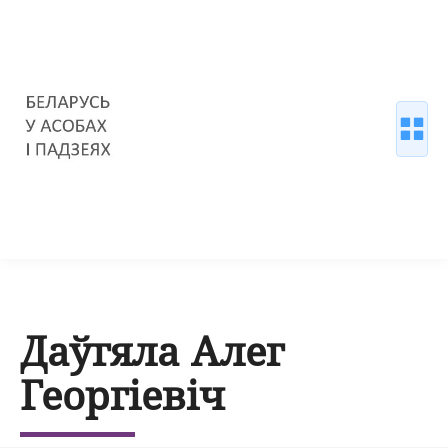
Даўгяла Алег
Георгіевіч