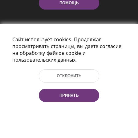
ПОМОЩЬ
Сайт использует cookies. Продолжая
просматривать страницы, вы даете согласие
на обработку файлов cookie и
пользовательских данных.
Пр-т Независимости 116
г. Минск, Республика Беларусь, 220114
Тел.: (+375 17) 368 37 37, Факс: (+375 17)
ОТКЛОНИТЬ
368 97 06
Эл. почта: inbox@nlb.by
ПРИНЯТЬ
Все права защищены
«Национальная библиотека
Беларуси» 2006 — 2026
Разработка сайта:
mrsoft.by