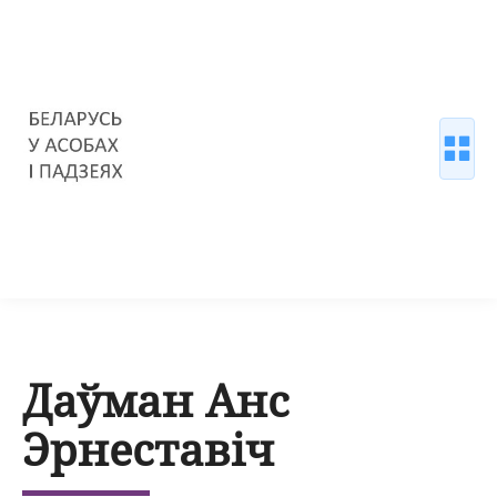
Даўман Анс
Эрнеставіч