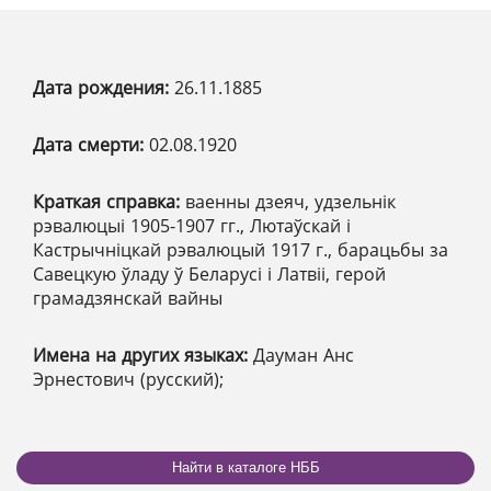
Дата рождения:
26.11.1885
Дата смерти:
02.08.1920
Краткая справка:
ваенны дзеяч, удзельнік
рэвалюцыі 1905-1907 гг., Лютаўскай і
Кастрычніцкай рэвалюцый 1917 г., барацьбы за
Савецкую ўладу ў Беларусі і Латвіі, герой
грамадзянскай вайны
Имена на других языках:
Дауман Анс
Эрнестович (русский);
Найти в каталоге НББ