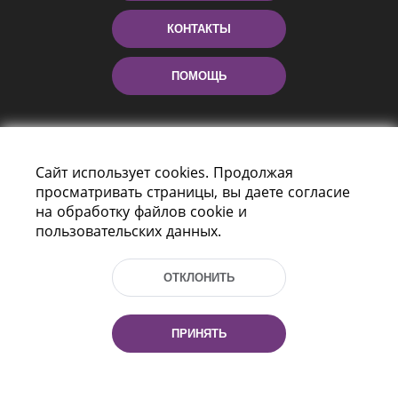
КОНТАКТЫ
ПОМОЩЬ
Сайт использует cookies. Продолжая
просматривать страницы, вы даете согласие
на обработку файлов cookie и
пользовательских данных.
Пр-т Независимости 116
г. Минск, Республика Беларусь, 220114
ОТКЛОНИТЬ
Тел.: (+375 17) 368 37 37, Факс: (+375 17)
368 97 06
Эл. почта: inbox@nlb.by
ПРИНЯТЬ