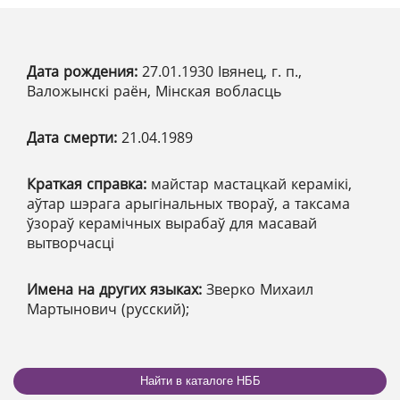
Дата рождения:
27.01.1930 Івянец, г. п.,
Валожынскі раён, Мінская вобласць
Дата смерти:
21.04.1989
Краткая справка:
майстар мастацкай керамікі,
аўтар шэрага арыгінальных твораў, а таксама
ўзораў керамічных вырабаў для масавай
вытворчасці
Имена на других языках:
Зверко Михаил
Мартынович (русский);
Найти в каталоге НББ