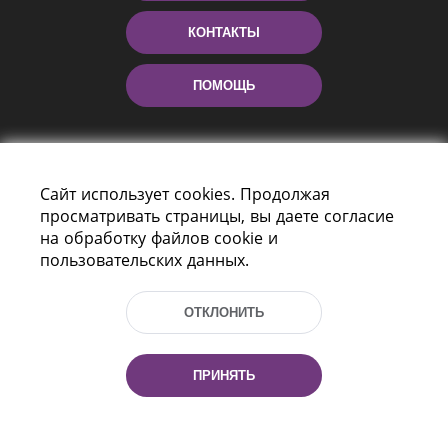
КОНТАКТЫ
ПОМОЩЬ
Сайт использует cookies. Продолжая
просматривать страницы, вы даете согласие
на обработку файлов cookie и
пользовательских данных.
Пр-т Независимости 116
г. Минск, Республика Беларусь, 220114
ОТКЛОНИТЬ
Тел.: (+375 17) 368 37 37, Факс: (+375 17)
368 97 06
Эл. почта: inbox@nlb.by
ПРИНЯТЬ