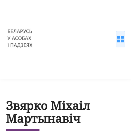
Звярко Міхаіл
Мартынавіч