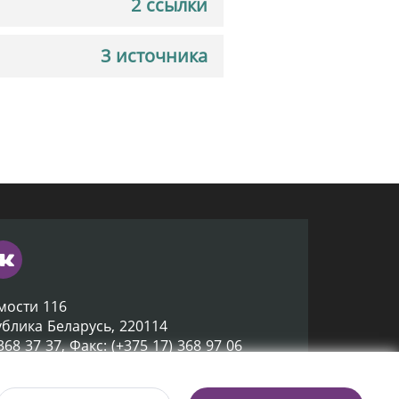
2 ссылки
3 источника
мости 116
ублика Беларусь, 220114
 368 37 37, Факс: (+375 17) 368 97 06
ox@nlb.by