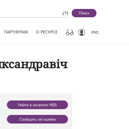
Поиск
ПАРТНЕРАМ
О РЕСУРСЕ
РУС.
яксандравіч
Найти в каталоге НББ
Сообщить об ошибке