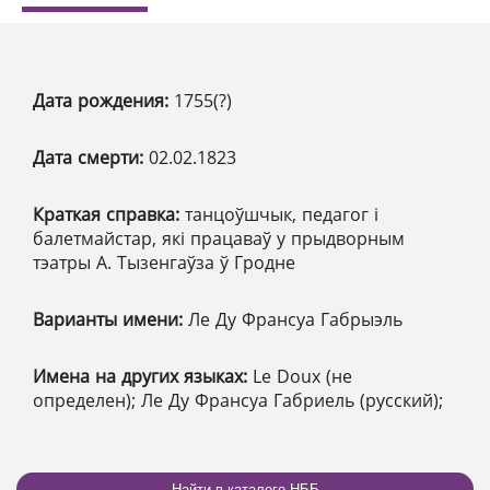
Дата рождения:
1755(?)
Дата смерти:
02.02.1823
Краткая справка:
танцоўшчык, педагог і
балетмайстар, які працаваў у прыдворным
тэатры А. Тызенгаўза ў Гродне
Варианты имени:
Ле Ду Франсуа Габрыэль
Имена на других языках:
Le Doux (не
определен); Ле Ду Франсуа Габриель (русский);
Найти в каталоге НББ