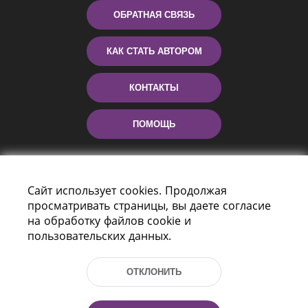
ОБРАТНАЯ СВЯЗЬ
КАК СТАТЬ АВТОРОМ
КОНТАКТЫ
ПОМОЩЬ
Сайт использует cookies. Продолжая
просматривать страницы, вы даете согласие
на обработку файлов cookie и
пользовательских данных.
Пр-т Независимости 116
г. Минск, Республика Беларусь, 220114
ОТКЛОНИТЬ
Тел.: (+375 17) 368 37 37, Факс: (+375 17)
368 97 06