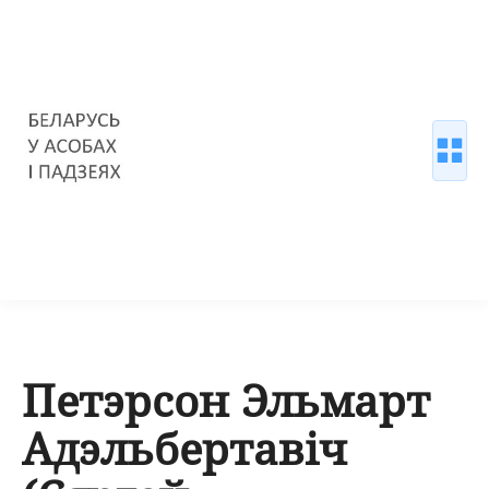
Петэрсон Эльмарт
Адэльбертавіч