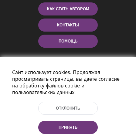
КАК СТАТЬ АВТОРОМ
КОНТАКТЫ
ПОМОЩЬ
Сайт использует cookies. Продолжая
просматривать страницы, вы даете согласие
на обработку файлов cookie и
пользовательских данных.
Пр-т Независимости 116
г. Минск, Республика Беларусь, 220114
ОТКЛОНИТЬ
Тел.: (+375 17) 368 37 37, Факс: (+375 17)
368 97 06
Эл. почта: inbox@nlb.by
ПРИНЯТЬ