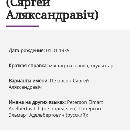
(Сяргей
Аляксандравіч)
Дата рождения:
01.01.1935
Краткая справка:
мастацтвазнавец, скульптар
Варианты имени:
Петэрсон Сяргей
Аляксандравіч
Имена на других языках:
Peterson Elmart
Adelbertavitch (не определен); Петерсон
Эльмарт Адельбертович (русский);