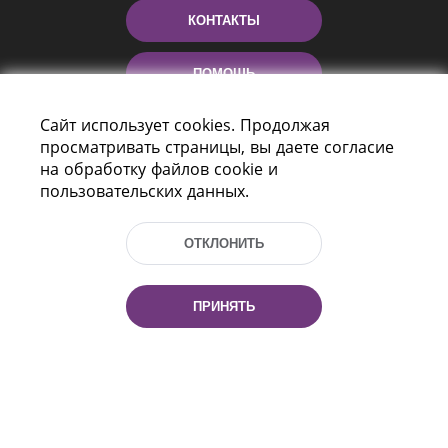
КОНТАКТЫ
ПОМОЩЬ
Сайт использует cookies. Продолжая
просматривать страницы, вы даете согласие
на обработку файлов cookie и
пользовательских данных.
ОТКЛОНИТЬ
Пр-т Независимости 116
г. Минск, Республика Беларусь, 220114
Тел.: (+375 17) 368 37 37, Факс: (+375 17)
ПРИНЯТЬ
368 97 06
Эл. почта: inbox@nlb.by
Все права защищены