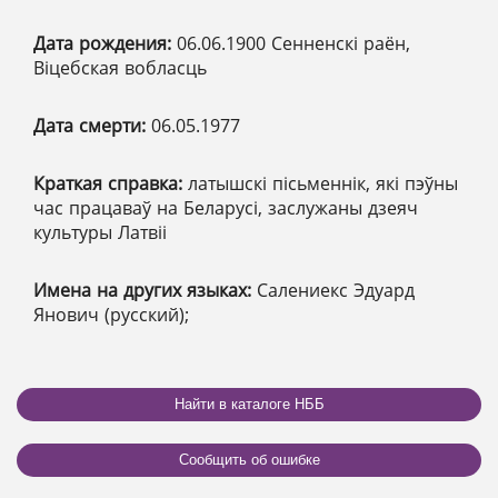
Дата рождения:
06.06.1900 Сенненскі раён,
Віцебская вобласць
Дата смерти:
06.05.1977
Краткая справка:
латышскі пісьменнік, які пэўны
час працаваў на Беларусі, заслужаны дзеяч
культуры Латвіі
Имена на других языках:
Салениекс Эдуард
Янович (русский);
Найти в каталоге НББ
Сообщить об ошибке