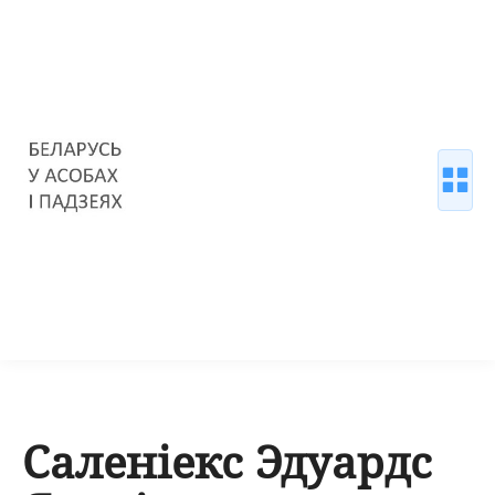
Саленіекс Эдуардс