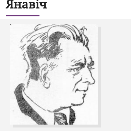
Янавіч