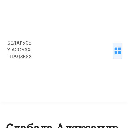
Слабада Аляксандр