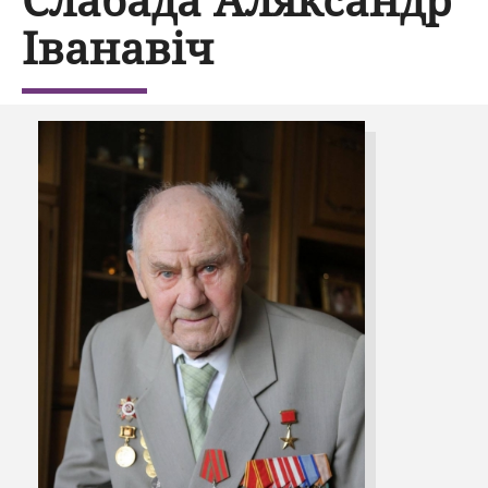
Іванавіч