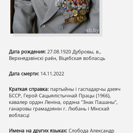
Дата рождения:
27.08.1920 Дубровы, в.,
Верхнядзвінскі раён, Віцебская вобласць
Дата смерти:
14.11.2022
Краткая справка:
партыйны і гаспадарчы дзеяч
БССР, Герой Сацыялістычнай Працы (1966),
кавалер ордэн Леніна, ордэна "Знак Пашаны",
ганаровы грамадзянін г. Любань і Мінскай
вобласці
Имена на других языках:
Слобода Александр