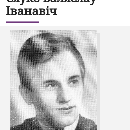
Іванавіч