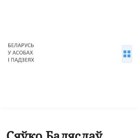
Сяўко Баляслаў