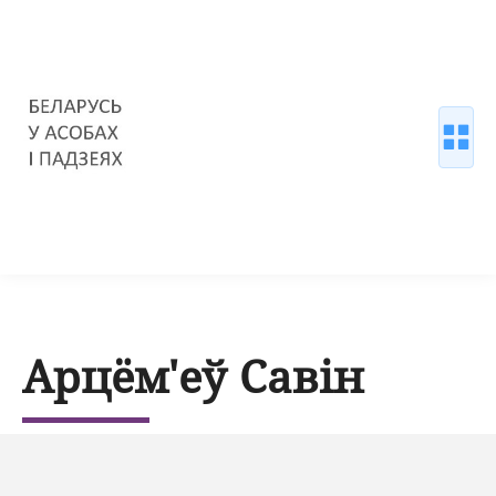
Арцём'еў Савін