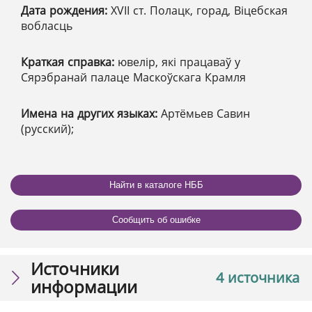
Дата рождения:
XVІІ ст. Полацк, горад, Віцебская
вобласць
Краткая справка:
ювелір, які працаваў у
Сярэбранай палаце Маскоўскага Крамля
Имена на других языках:
Артёмьев Савин
(русский);
Найти в каталоге НББ
Сообщить об ошибке
Источники
4 источника
информации