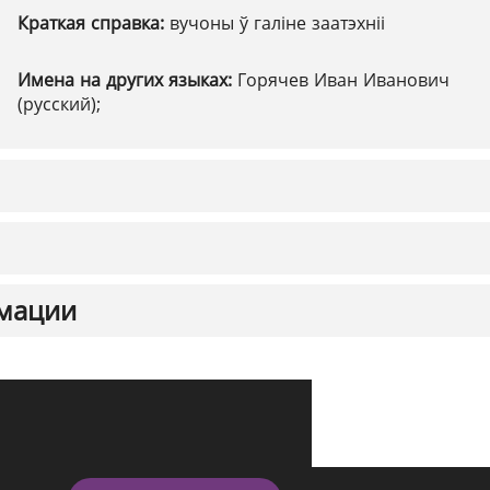
Краткая справка:
вучоны ў галіне заатэхніі
Имена на других языках:
Горячев Иван Иванович
(русский);
мации