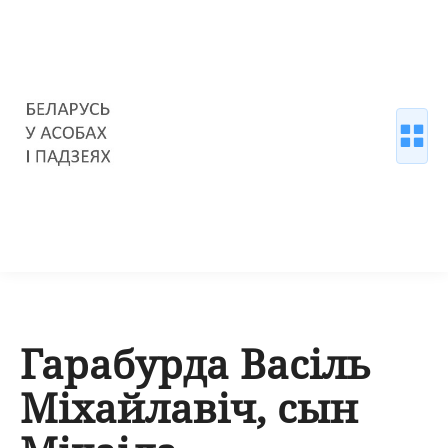
Гарабурда Васіль
Міхайлавіч, сын