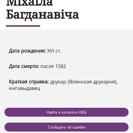
Міхаіла
Багданавіча
Дата рождения:
XVІ ст.
Дата смерти:
пасля 1582
Краткая справка:
друкар (Віленская друкарня),
кнігавыдавец
Найти в каталоге НББ
Сообщить об ошибке