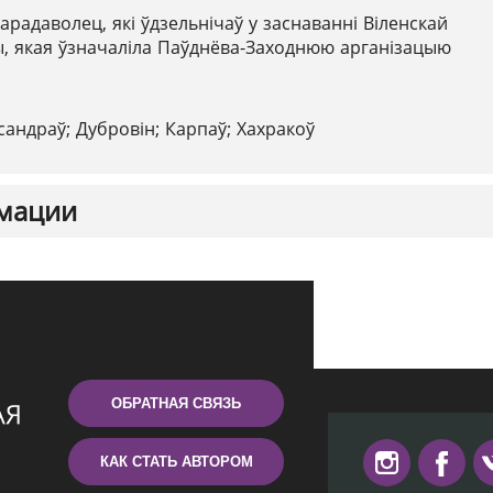
арадаволец, які ўдзельнічаў у заснаванні Віленскай
, якая ўзначаліла Паўднёва-Заходнюю арганізацыю
сандраў; Дубровін; Карпаў; Хахракоў
мации
ОБРАТНАЯ СВЯЗЬ
КАК СТАТЬ АВТОРОМ