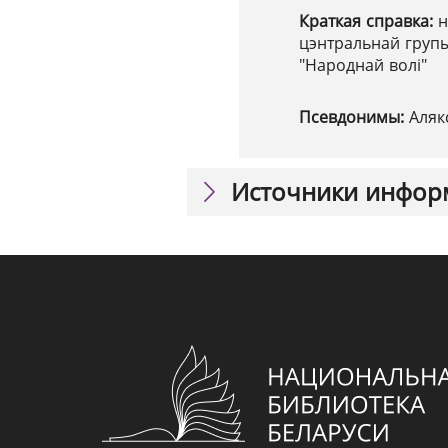
Краткая справка:
н
цэнтральнай групы
"Народнай волі"
Псевдонимы:
Аляк
Источники инфор