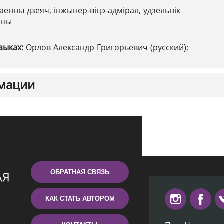
аенны дзеяч, інжынер-віцэ-адмірал, удзельнік
йны
зыках:
Орлов Александр Григорьевич (русский);
мации
ОБРАТНАЯ СВЯЗЬ
КАК СТАТЬ АВТОРОМ