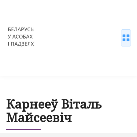
Карнееў Віталь
Майсеевіч