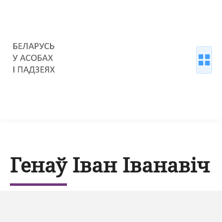
Генаў Іван Іванавіч