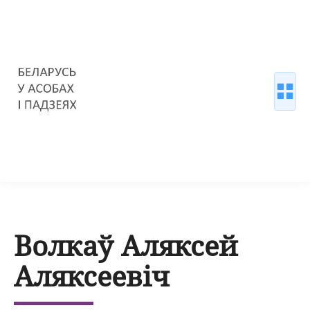
Волкаў Аляксей
Аляксеевіч