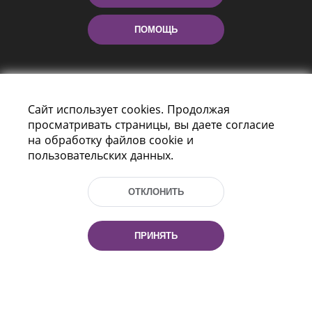
ПОМОЩЬ
Сайт использует cookies. Продолжая
просматривать страницы, вы даете согласие
на обработку файлов cookie и
пользовательских данных.
Пр-т Независимости 116
г. Минск, Республика Беларусь, 220114
Тел.: (+375 17) 368 37 37, Факс: (+375 17)
ОТКЛОНИТЬ
368 97 06
Эл. почта: inbox@nlb.by
ПРИНЯТЬ
Все права защищены
«Национальная библиотека