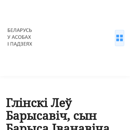
Глінскі Леў
Барысавіч, сын
Барыса Іванавіча