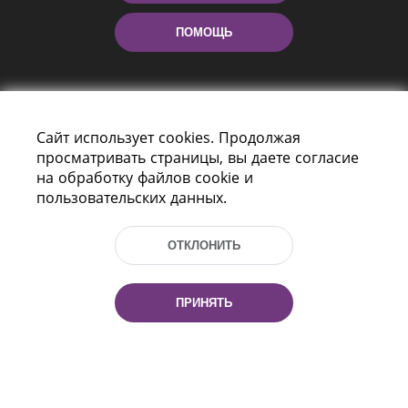
ПОМОЩЬ
Сайт использует cookies. Продолжая
просматривать страницы, вы даете согласие
на обработку файлов cookie и
пользовательских данных.
Пр-т Независимости 116
г. Минск, Республика Беларусь, 220114
Тел.: (+375 17) 368 37 37, Факс: (+375 17)
ОТКЛОНИТЬ
368 97 06
Эл. почта: inbox@nlb.by
ПРИНЯТЬ
Все права защищены
«Национальная библиотека
Беларуси» 2006 — 2026