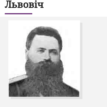
Львовіч