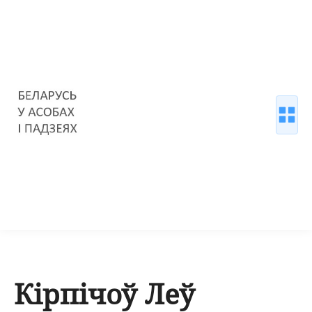
Кірпічоў Леў