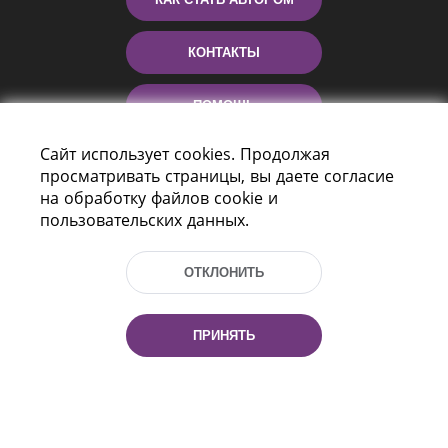
КОНТАКТЫ
ПОМОЩЬ
Сайт использует cookies. Продолжая
просматривать страницы, вы даете согласие
на обработку файлов cookie и
пользовательских данных.
ОТКЛОНИТЬ
Пр-т Независимости 116
г. Минск, Республика Беларусь, 220114
ПРИНЯТЬ
Тел.: (+375 17) 368 37 37, Факс: (+375 17)
368 97 06
Эл. почта: inbox@nlb.by