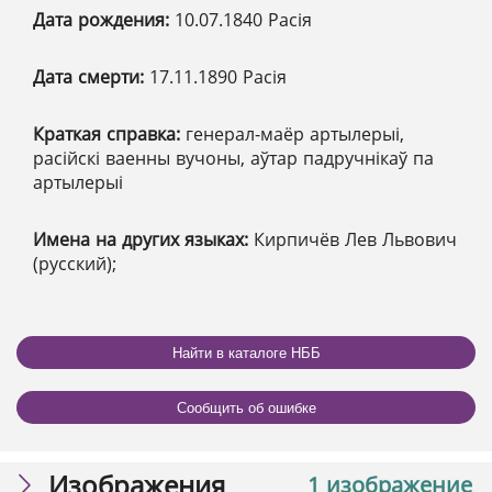
Дата рождения:
10.07.1840 Расія
Дата смерти:
17.11.1890 Расія
Краткая справка:
генерал-маёр артылерыі,
расійскі ваенны вучоны, аўтар падручнікаў па
артылерыі
Имена на других языках:
Кирпичёв Лев Львович
(русский);
Найти в каталоге НББ
Сообщить об ошибке
Изображения
1 изображение