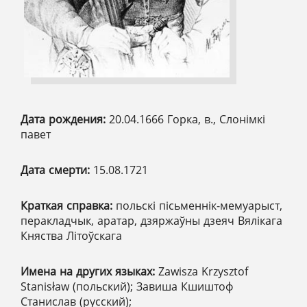
Дата рождения:
20.04.1666 Горка, в., Слонімкі
павет
Дата смерти:
15.08.1721
Краткая справка:
польскі пісьменнік-мемуарыст,
перакладчык, аратар, дзяржаўны дзеяч Вялікага
Княства Літоўскага
Имена на других языках:
Zawisza Krzysztof
Stanisław (польский); Завиша Кшиштоф
Станислав (русский);