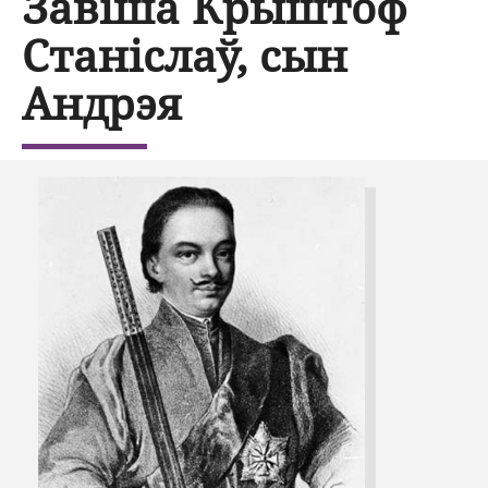
Завіша Крыштоф
Станіслаў, сын
Андрэя