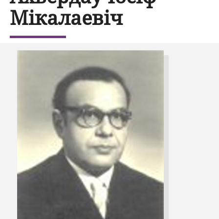
Мікалаевіч