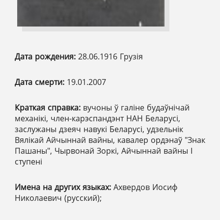
Дата рождения:
28.06.1916 Грузія
Дата смерти:
19.01.2007
Краткая справка:
вучоны ў галіне будаўнічай
механікі, член-карэспандэнт НАН Беларусі,
заслужаны дзеяч навукі Беларусі, удзельнік
Вялікай Айчыннай вайны, кавалер ордэнаў "Знак
Пашаны", Чырвонай Зоркі, Айчыннай вайны І
ступені
Имена на других языках:
Ахвердов Иосиф
Николаевич (русский);