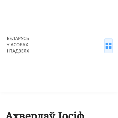
Ахвердаў Іосіф