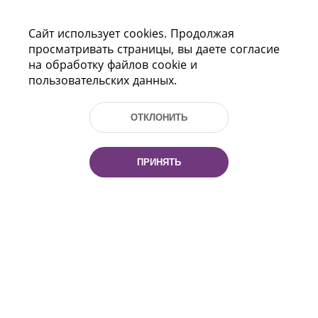
Сайт использует cookies. Продолжая
просматривать страницы, вы даете согласие
на обработку файлов cookie и
пользовательских данных.
ОТКЛОНИТЬ
Пр-т Независимости 116
г. Минск, Республика Беларусь, 220114
Тел.: (+375 17) 368 37 37, Факс: (+375 17)
ПРИНЯТЬ
368 97 06
Эл. почта: inbox@nlb.by
Все права защищены
«Национальная библиотека
Беларуси» 2006 — 2026
Разработка сайта:
mrsoft.by
Техподдержка:
pras.by