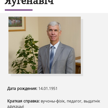
Яўгенавіч
Дата рождения:
14.01.1951
Краткая справка:
вучоны-фізік, педагог, выдатнік
адукацыі