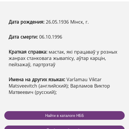
Дата рождения:
26.05.1936 Мінск, г.
Дата смерти:
06.10.1996
Краткая справка:
мастак, які працаваў у розных
жанрах станковага жывапісу, аўтар карцін,
пейзажаў, партрэтаў
Имена на других языках:
Varlamau Viktar
Matsveevitch (английский); Варламов Виктор
Матвеевич (русский);
Найти в каталоге НББ