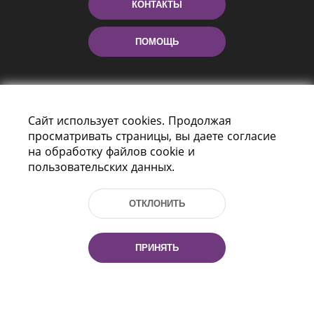
КОНТАКТЫ
ПОМОЩЬ
Сайт использует cookies. Продолжая
просматривать страницы, вы даете согласие
на обработку файлов cookie и
пользовательских данных.
Пр-т Независимости 116
г. Минск, Республика Беларусь, 220114
ОТКЛОНИТЬ
Тел.: (+375 17) 368 37 37, Факс: (+375 17)
368 97 06
Эл. почта: inbox@nlb.by
ПРИНЯТЬ
Все права защищены