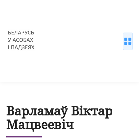
Варламаў Віктар
Мацвеевіч