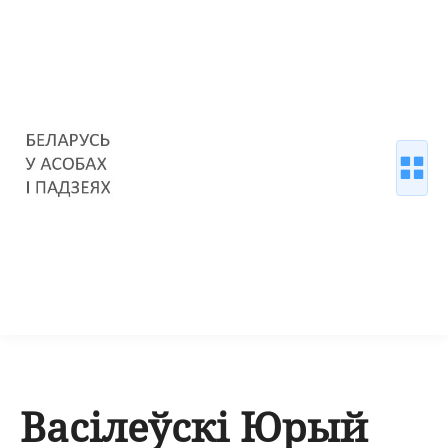
Васілеўскі Юрый