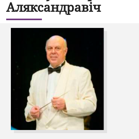
Аляксандравіч