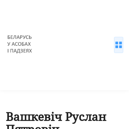
Вашкевіч Руслан