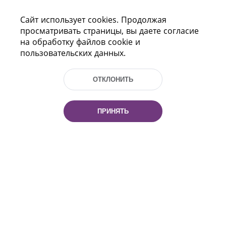
Сайт использует cookies. Продолжая
просматривать страницы, вы даете согласие
на обработку файлов cookie и
пользовательских данных.
ОТКЛОНИТЬ
Пр-т Независимости 116
г. Минск, Республика Беларусь, 220114
Тел.: (+375 17) 368 37 37, Факс: (+375 17)
ПРИНЯТЬ
368 97 06
Эл. почта: inbox@nlb.by
Все права защищены
«Национальная библиотека
Беларуси» 2006 — 2026
Разработка сайта:
mrsoft.by
Техподдержка:
pras.by