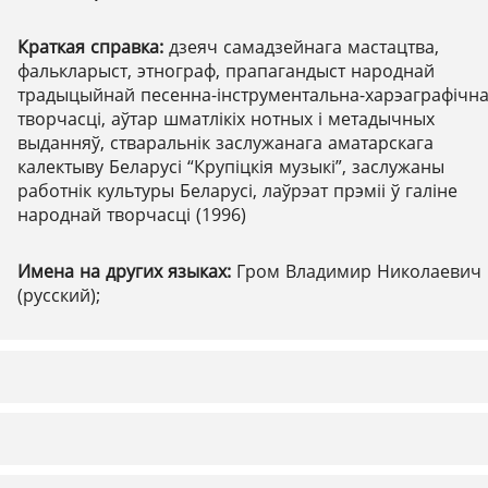
Краткая справка:
дзеяч самадзейнага мастацтва,
фалькларыст, этнограф, прапагандыст народнай
традыцыйнай песенна-інструментальна-харэаграфічн
творчасці, аўтар шматлікіх нотных і метадычных
выданняў, стваральнік заслужанага аматарскага
калектыву Беларусі “Крупіцкія музыкі”, заслужаны
работнік культуры Беларусі, лаўрэат прэміі ў галіне
народнай творчасці (1996)
Имена на других языках:
Гром Владимир Николаевич
(русский);