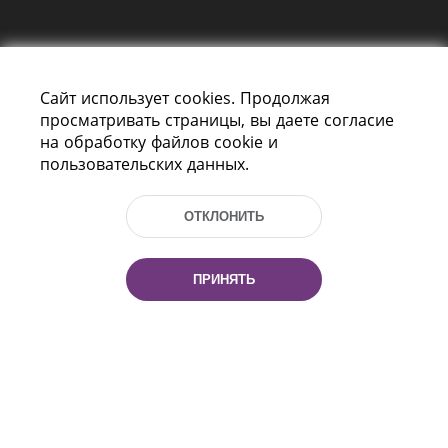
Сайт использует cookies. Продолжая
просматривать страницы, вы даете согласие
на обработку файлов cookie и
пользовательских данных.
Пр-т Независимости 116
г. Минск, Республика Беларусь, 220114
Тел.: (+375 17) 368 37 37, Факс: (+375 17)
ОТКЛОНИТЬ
368 97 06
Эл. почта: inbox@nlb.by
ПРИНЯТЬ
Все права защищены
«Национальная библиотека
Беларуси» 2006 — 2026
Разработка сайта:
mrsoft.by
Техподдержка:
pras.by