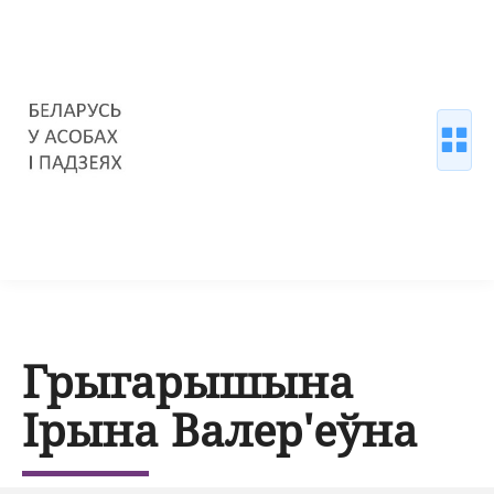
Грыгарышына
Ірына Валер'еўна