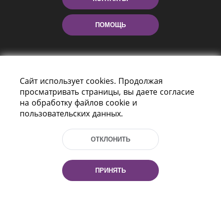
ПОМОЩЬ
Сайт использует cookies. Продолжая
просматривать страницы, вы даете согласие
на обработку файлов cookie и
пользовательских данных.
Пр-т Независимости 116
г. Минск, Республика Беларусь, 220114
ОТКЛОНИТЬ
Тел.: (+375 17) 368 37 37, Факс: (+375 17)
368 97 06
Эл. почта: inbox@nlb.by
ПРИНЯТЬ
Все права защищены
«Национальная библиотека