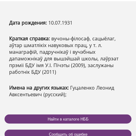
Дата рождения:
10.07.1931
Краткая справка:
вучоны-філосаф, сацыёлаг,
аўтар шматлікіх навуковых прац, у т. л.
манаграфій, падручнікаў і вучэбных
дапаможнікаў для вышэйшай школы, лаўрэат
прэміі БДУ імя У.І. Пічэты (2009), заслужаны
работнік БДУ (2011)
Имена на других языках:
Гуцаленко Леонид
Авксентьевич (русский);
Найти в каталоге НББ
Сообщить об ошибке