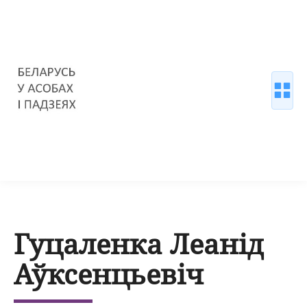
Гуцаленка Леанід
Аўксенцьевіч