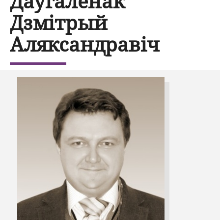
Даўгалёнак
Дзмітрый
Аляксандравіч