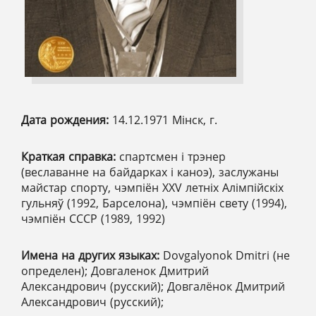
Дата рождения:
14.12.1971 Мінск, г.
Краткая справка:
спартсмен і трэнер
(веславанне на байдарках і каноэ), заслужаны
майстар спорту, чэмпіён XXV летніх Алімпійскіх
гульняў (1992, Барселона), чэмпіён свету (1994),
чэмпіён СССР (1989, 1992)
Имена на других языках:
Dovgalyonok Dmitri (не
определен); Довгаленок Дмитрий
Александрович (русский); Довгалёнок Дмитрий
Александрович (русский);