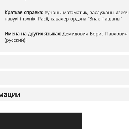
Краткая справка:
вучоны-матэматык, заслужаны дзеяч
навукі і тэхнікі Расіі, кавалер ордэна "Знак Пашаны"
Имена на других языках:
Демидович Борис Павлович
(русский);
мации