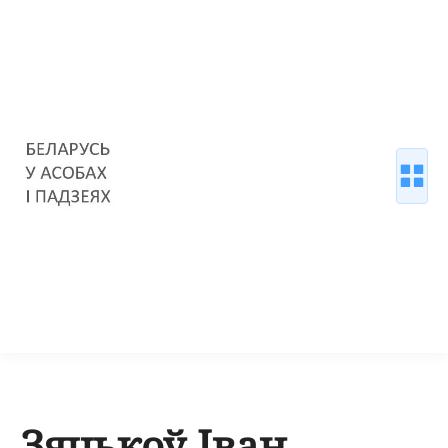
Зяцькоў Іван