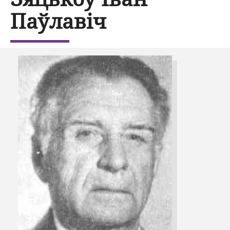
Паўлавіч