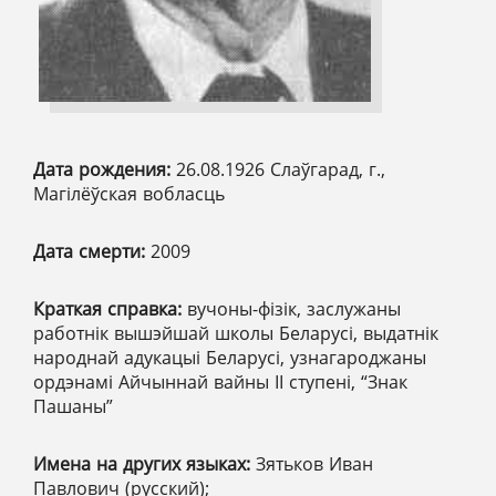
Дата рождения:
26.08.1926 Слаўгарад, г.,
Магілёўская вобласць
Дата смерти:
2009
Краткая справка:
вучоны-фізік, заслужаны
работнік вышэйшай школы Беларусі, выдатнік
народнай адукацыі Беларусі, узнагароджаны
ордэнамі Айчыннай вайны ІІ ступені, “Знак
Пашаны”
Имена на других языках:
Зятьков Иван
Павлович (русский);