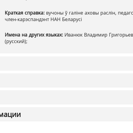
Краткая справка:
вучоны ў галіне аховы раслін, педаго
член-карэспандэнт НАН Беларусі
Имена на других языках:
Иванюк Владимир Григорье
(русский);
мации