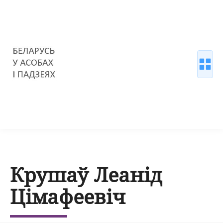
Крушаў Леанід
Цімафеевіч