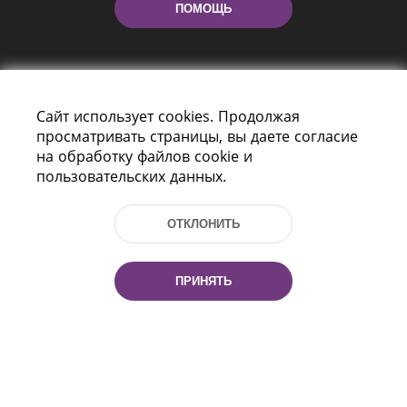
ПОМОЩЬ
Сайт использует cookies. Продолжая
просматривать страницы, вы даете согласие
на обработку файлов cookie и
пользовательских данных.
Пр-т Независимости 116
г. Минск, Республика Беларусь, 220114
Тел.: (+375 17) 368 37 37, Факс: (+375 17)
ОТКЛОНИТЬ
368 97 06
Эл. почта: inbox@nlb.by
ПРИНЯТЬ
Все права защищены
«Национальная библиотека
Беларуси» 2006 — 2026
Разработка сайта:
mrsoft.by