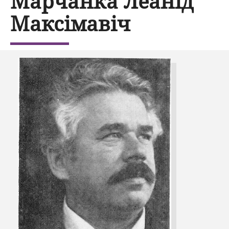
Марчанка Леанід
Максімавіч