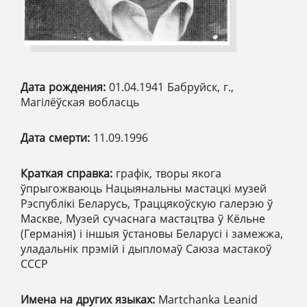
Дата рождения:
01.04.1941 Бабруйск, г.,
Магілёўская вобласць
Дата смерти:
11.09.1996
Краткая справка:
графік, творы якога
ўпрыгожваюць Нацыянальны мастацкі музей
Рэспублікі Беларусь, Траццякоўскую галерэю ў
Маскве, Музей сучаснага мастацтва ў Кёльне
(Германія) і іншыя ўстановы Беларусі і замежжа,
уладальнік прэмій і дыпломаў Саюза мастакоў
СССР
Имена на других языках:
Martchanka Leanid