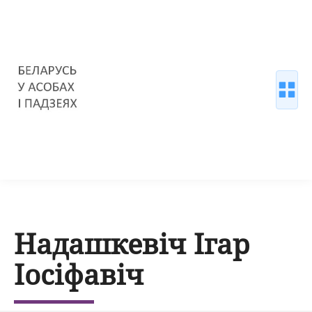
Надашкевіч Ігар
Іосіфавіч