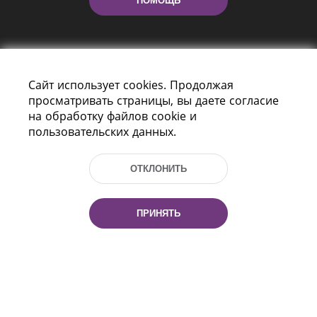
ПОМОЩЬ
Сайт использует cookies. Продолжая
просматривать страницы, вы даете согласие
на обработку файлов cookie и
пользовательских данных.
Пр-т Независимости 116
г. Минск, Республика Беларусь, 220114
Тел.: (+375 17) 368 37 37, Факс: (+375 17)
ОТКЛОНИТЬ
368 97 06
Эл. почта: inbox@nlb.by
ПРИНЯТЬ
Все права защищены
«Национальная библиотека
Беларуси» 2006 — 2026
Разработка сайта:
mrsoft.by