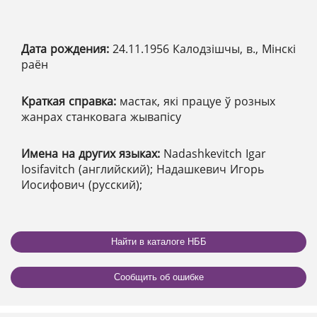
Дата рождения:
24.11.1956 Калодзішчы, в., Мінскі
раён
Краткая справка:
мастак, які працуе ў розных
жанрах станковага жывапісу
Имена на других языках:
Nadashkevitch Igar
Iosifavitch (английский); Надашкевич Игорь
Иосифович (русский);
Найти в каталоге НББ
Сообщить об ошибке