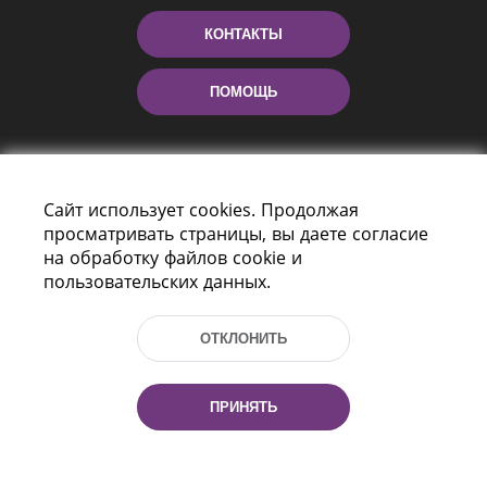
КОНТАКТЫ
ПОМОЩЬ
Сайт использует cookies. Продолжая
просматривать страницы, вы даете согласие
на обработку файлов cookie и
пользовательских данных.
Пр-т Независимости 116
г. Минск, Республика Беларусь, 220114
ОТКЛОНИТЬ
Тел.: (+375 17) 368 37 37, Факс: (+375 17)
368 97 06
Эл. почта: inbox@nlb.by
ПРИНЯТЬ