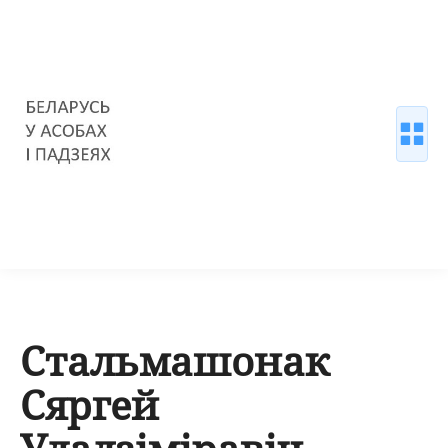
Стальмашонак
Сяргей