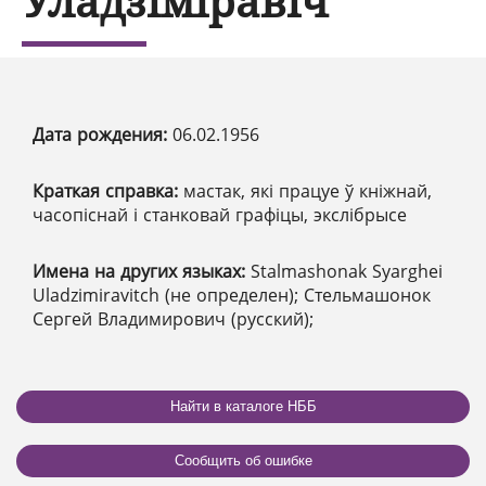
Уладзіміравіч
Дата рождения:
06.02.1956
Краткая справка:
мастак, які працуе ў кніжнай,
часопіснай і станковай графіцы, экслібрысе
Имена на других языках:
Stalmashonak Syarghei
Uladzimiravitch (не определен); Стельмашонок
Сергей Владимирович (русский);
Найти в каталоге НББ
Сообщить об ошибке