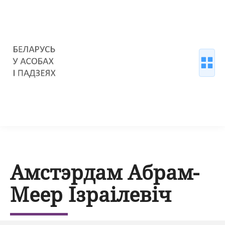
Амстэрдам Абрам-
Меер Ізраілевіч