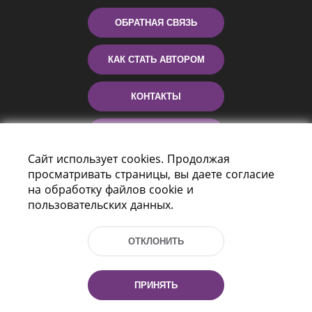
ОБРАТНАЯ СВЯЗЬ
КАК СТАТЬ АВТОРОМ
КОНТАКТЫ
ПОМОЩЬ
Сайт использует cookies. Продолжая
просматривать страницы, вы даете согласие
на обработку файлов cookie и
пользовательских данных.
ОТКЛОНИТЬ
Пр-т Независимости 116
г. Минск, Республика Беларусь, 220114
ПРИНЯТЬ
Тел.: (+375 17) 368 37 37, Факс: (+375 17)