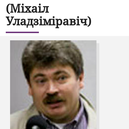
(Міхаіл
Уладзіміравіч)