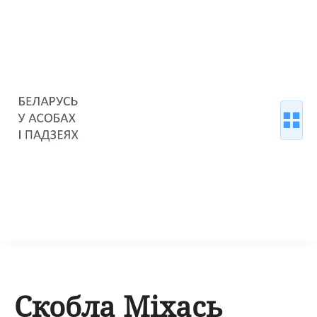
Скобла Міхась