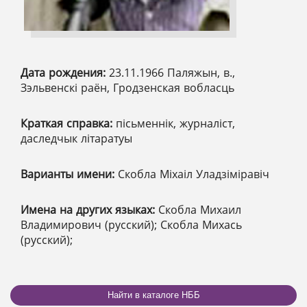
Дата рождения:
23.11.1966 Паляжын, в.,
Зэльвенскі раён, Гродзенская вобласць
Краткая справка:
пісьменнік, журналіст,
даследчык літаратуы
Варианты имени:
Скобла Міхаіл Уладзіміравіч
Имена на других языках:
Скобла Михаил
Владимирович (русский); Скобла Михась
(русский);
Найти в каталоге НББ