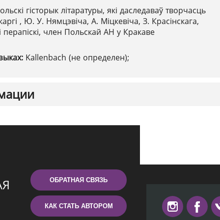
ольскі гісторык літаратуры, які даследаваў творчасць
каргі , Ю. У. Нямцэвіча, А. Міцкевіча, З. Красінскага,
і перапіскі, член Польскай АН у Кракаве
зыках:
Kallenbach (не определен);
мации
ОБРАТНАЯ СВЯЗЬ
КАК СТАТЬ АВТОРОМ