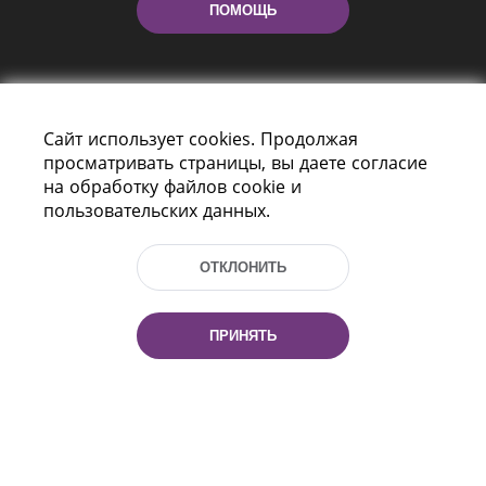
ПОМОЩЬ
Сайт использует cookies. Продолжая
просматривать страницы, вы даете согласие
на обработку файлов cookie и
пользовательских данных.
Пр-т Независимости 116
г. Минск, Республика Беларусь, 220114
Тел.: (+375 17) 368 37 37, Факс: (+375 17)
ОТКЛОНИТЬ
368 97 06
Эл. почта: inbox@nlb.by
ПРИНЯТЬ
Все права защищены
«Национальная библиотека
Беларуси» 2006 — 2026
Разработка сайта:
mrsoft.by