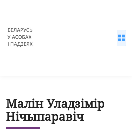
Малін Уладзімір
Нічыпаравіч