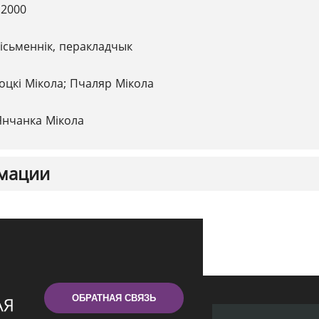
.2000
ісьменнік, перакладчык
оцкі Мікола; Пчаляр Мікола
Янчанка Мікола
мации
ОБРАТНАЯ СВЯЗЬ