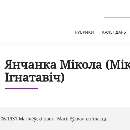
РУБРИКИ
КАЛЕНДАРЬ
Янчанка Мікола (Мі
Ігнатавіч)
.06.1931 Магілёўскі раён, Магілёўская вобласць