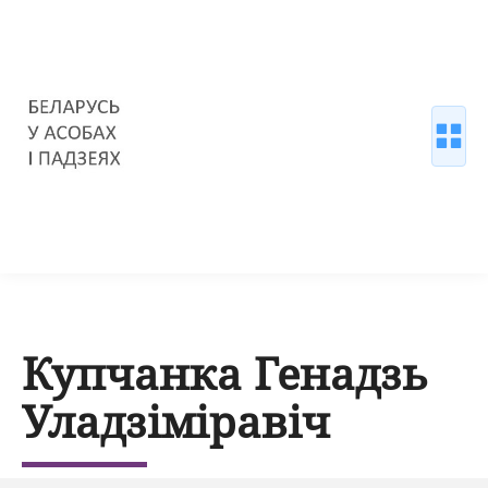
Купчанка Генадзь
Уладзіміравіч