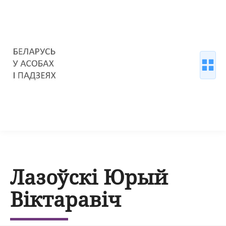
Лазоўскі Юрый
Віктаравіч