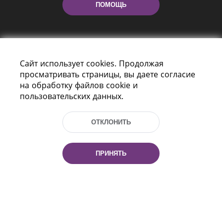
ПОМОЩЬ
Сайт использует cookies. Продолжая
просматривать страницы, вы даете согласие
на обработку файлов cookie и
пользовательских данных.
Пр-т Независимости 116
г. Минск, Республика Беларусь, 220114
Тел.: (+375 17) 368 37 37, Факс: (+375 17)
ОТКЛОНИТЬ
368 97 06
Эл. почта: inbox@nlb.by
ПРИНЯТЬ
Все права защищены
«Национальная библиотека
Беларуси» 2006 — 2026
Разработка сайта:
mrsoft.by