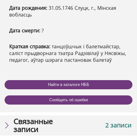
Дата рождения:
31.05.1746 Слуцк, г., Мінская
вобласць
Дата смерти:
?
Краткая справка:
танцоўшчык і балетмайстар,
саліст прыдворнага тэатра Радзівілаў у Нясвіжы,
педагог, аўтар шэрага пастановак балетаў
Найти в каталоге НББ
Сообщить об ошибке
Связанные
2 записи
записи