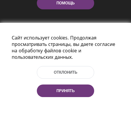
ПОМОЩЬ
Сайт использует cookies. Продолжая
просматривать страницы, вы даете согласие
на обработку файлов cookie и
пользовательских данных.
Пр-т Независимости 116
г. Минск, Республика Беларусь, 220114
Тел.: (+375 17) 368 37 37, Факс: (+375 17)
ОТКЛОНИТЬ
368 97 06
Эл. почта: inbox@nlb.by
ПРИНЯТЬ
Все права защищены
«Национальная библиотека
Беларуси» 2006 — 2026
Разработка сайта:
mrsoft.by