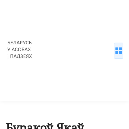
Буракоў Якаў