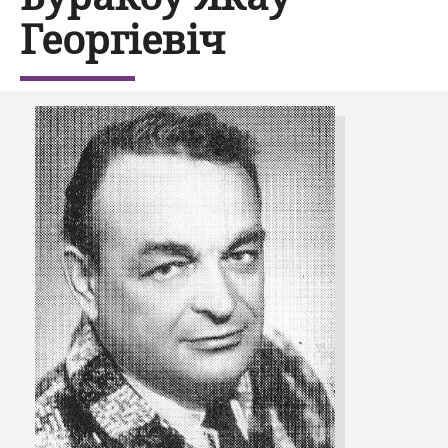
Георгіевіч