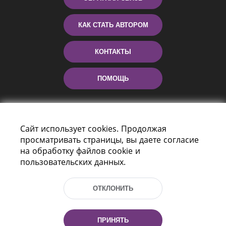
КАК СТАТЬ АВТОРОМ
КОНТАКТЫ
ПОМОЩЬ
Сайт использует cookies. Продолжая
просматривать страницы, вы даете согласие
на обработку файлов cookie и
пользовательских данных.
Пр-т Независимости 116
г. Минск, Республика Беларусь, 220114
ОТКЛОНИТЬ
Тел.: (+375 17) 368 37 37, Факс: (+375 17)
368 97 06
Эл. почта: inbox@nlb.by
ПРИНЯТЬ