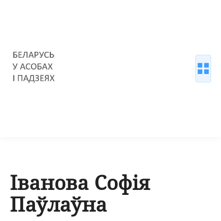
Іванова Софія
Паўлаўна