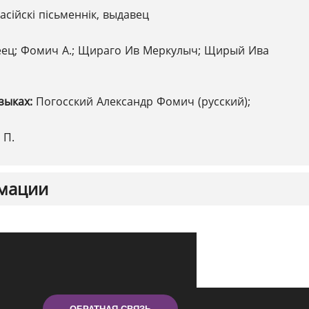
асійскі пісьменнік, выдавец
ец; Фомич А.; Щираго Ив Меркулыч; Щирый Ива
зыках:
Погосский Александр Фомич (русский);
; П.
мации