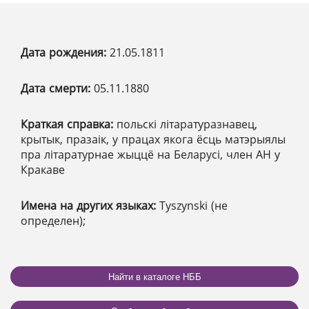
Дата рождения:
21.05.1811
Дата смерти:
05.11.1880
Краткая справка:
польскі літаратуразнавец,
крытык, празаік, у працах якога ёсць матэрыялы
пра літаратурнае жыццё на Беларусі, член АН у
Кракаве
Имена на других языках:
Tyszynski (не
определен);
Найти в каталоге НББ