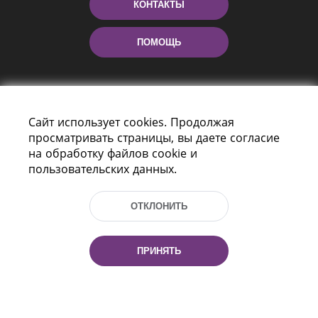
КОНТАКТЫ
ПОМОЩЬ
Сайт использует cookies. Продолжая
просматривать страницы, вы даете согласие
на обработку файлов cookie и
пользовательских данных.
Пр-т Независимости 116
г. Минск, Республика Беларусь, 220114
ОТКЛОНИТЬ
Тел.: (+375 17) 368 37 37, Факс: (+375 17)
368 97 06
Эл. почта: inbox@nlb.by
ПРИНЯТЬ
Все права защищены