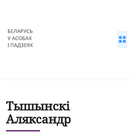
Тышынскі
Аляксандр